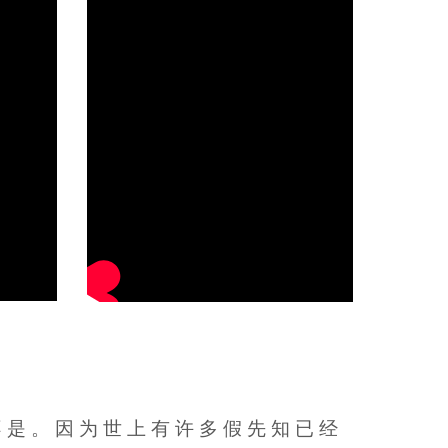
不 是 。 因 为 世 上 有 许 多 假 先 知 已 经