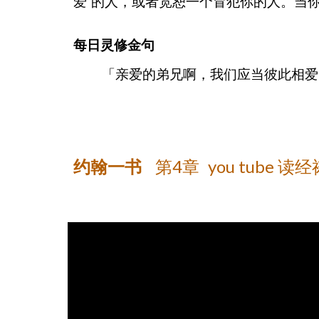
爱”的人，或者宽恕一个冒犯你的人。当
每日灵修金句
「亲爱的弟兄啊，我们应当彼此相爱
第
4
章
you tube 
约翰一书