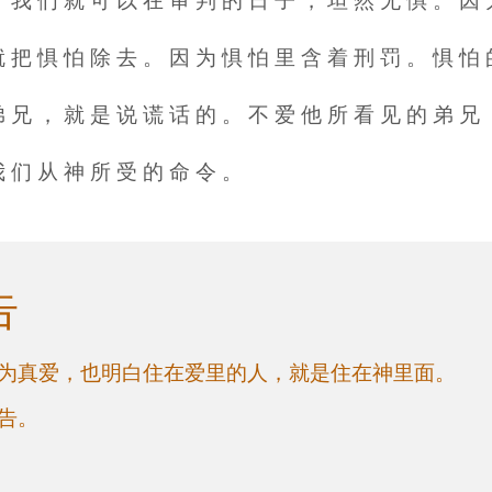
， 我 们 就 可 以 在 审 判 的 日 子 ， 坦 然 无 惧 。 因
就 把 惧 怕 除 去 。 因 为 惧 怕 里 含 着 刑 罚 。 惧 怕
弟 兄 ， 就 是 说 谎 话 的 。 不 爱 他 所 看 见 的 弟 兄
。
我 们 从 神 所 受 的 命 令 。
告
为真爱，也明白住在爱里的人，就是住在神里面。
祷告。