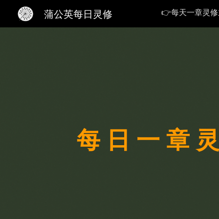
👉每天一章灵
蒲公英每日灵修
Sk
每 日 一 章 灵