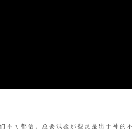
你 们 不 可 都 信 。 总 要 试 验 那 些 灵 是 出 于 神 的 