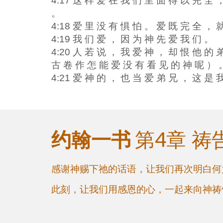
4:17 这 样 爱 在 我 们 里 面 得 以 完 全 
。
4:18 爱 里 没 有 惧 怕 。 爱 既 完 全 ， 
4:19 我 们 爱 ， 因 为 神 先 爱 我 们 。
4:20 人 若 说 ， 我 爱 神 ， 却 恨 他 的 
古 卷 作 怎 能 爱 没 有 看 见 的 神 呢 ） 
4:21 爱 神 的 ， 也 当 爱 弟 兄 ， 这 是 
第
4
章
祷
约翰一书
感谢神赐下祂的话语，让我们再次明白何
此刻，让我们用感恩的心，一起来向神