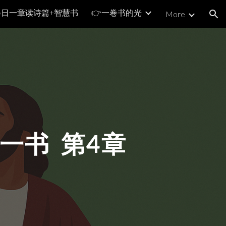
每日一章读诗篇+智慧书
👉一卷书的光
More
ion
一书 第
4
章