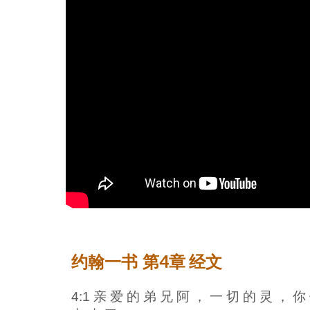
第4章
约翰一书
经文
4:1 亲 爱 的 弟 兄 阿 ， 一 切 的 灵 ， 