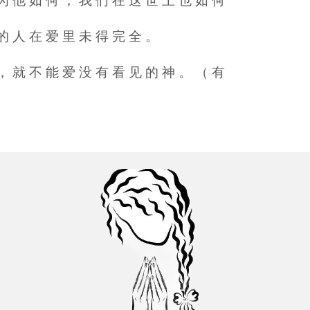
 为 他 如 何 ， 我 们 在 这 世 上 也 如 何
 的 人 在 爱 里 未 得 完 全 。
 ， 就 不 能 爱 没 有 看 见 的 神 。 （ 有