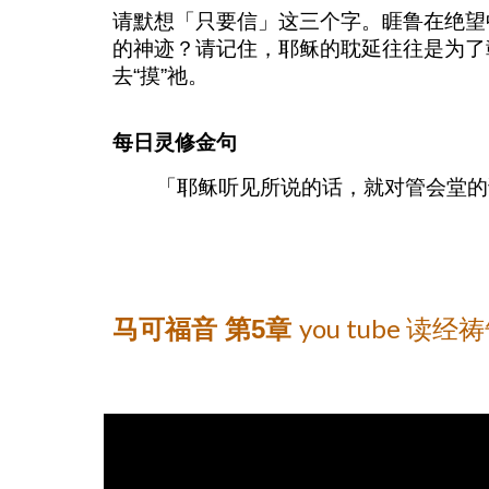
请默想「只要信」这三个字。睚鲁在绝望中
的神迹？请记住，耶稣的耽延往往是为了
去“摸”祂。
每日灵修金句
「耶稣听见所说的话，就对管会堂的说
you tube 读
马可福音 第
5
章