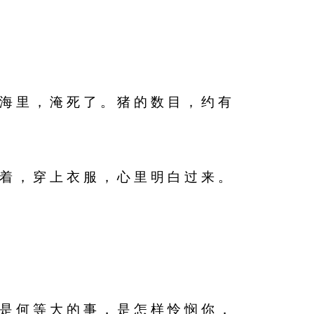
 海 里 ， 淹 死 了 。 猪 的 数 目 ， 约 有
 着 ， 穿 上 衣 服 ， 心 里 明 白 过 来 。
 是 何 等 大 的 事 ， 是 怎 样 怜 悯 你 ，