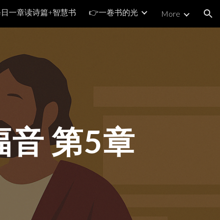
每日一章读诗篇+智慧书
👉一卷书的光
More
ion
音 第
5
章