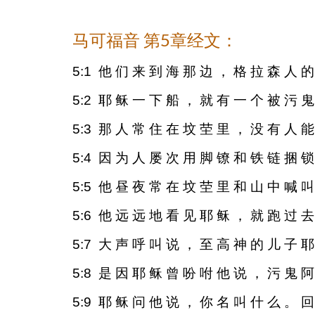
马可福音 第5章经文：
5:1 他 们 来 到 海 那 边 ， 格 拉 森 人 的
5:2 耶 稣 一 下 船 ， 就 有 一 个 被 污 
5:3 那 人 常 住 在 坟 茔 里 ， 没 有 人 
5:4 因 为 人 屡 次 用 脚 镣 和 铁 链 捆 
5:5 他 昼 夜 常 在 坟 茔 里 和 山 中 喊 
5:6 他 远 远 地 看 见 耶 稣 ， 就 跑 过 去
5:7 大 声 呼 叫 说 ， 至 高 神 的 儿 子 
5:8 是 因 耶 稣 曾 吩 咐 他 说 ， 污 鬼 
5:9 耶 稣 问 他 说 ， 你 名 叫 什 么 。 