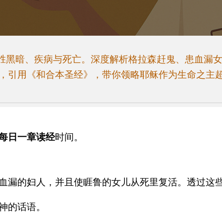
战胜黑暗、疾病与死亡。深度解析格拉森赶鬼、患血漏
，引用《和合本圣经》，带你领略耶稣作为生命之主
每日一章读经
时间。
。
血漏的妇人，并且使睚鲁的女儿从死里复活。透过这
神的话语。