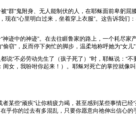
被“群”鬼附身、无人能制伏的人，在耶稣面前卑躬屈
，现在“心里明白过来，坐着穿上衣服”。这告诉我们
“神迹中的神迹”。在去往睚鲁家的路上，一个耗尽家
“偷窃”，反而停下匆忙的脚步，温柔地称呼她为“女儿”
都说“不必劳动先生了（孩子死了）”时，耶稣说：“不
是：闺女，我吩咐你起来！）。耶稣对死亡的掌控就像
或者某些“顽疾”让你精疲力竭，甚至感到某些事情已经
在乎你的过去有多混乱，只要你愿意向祂伸出信心的