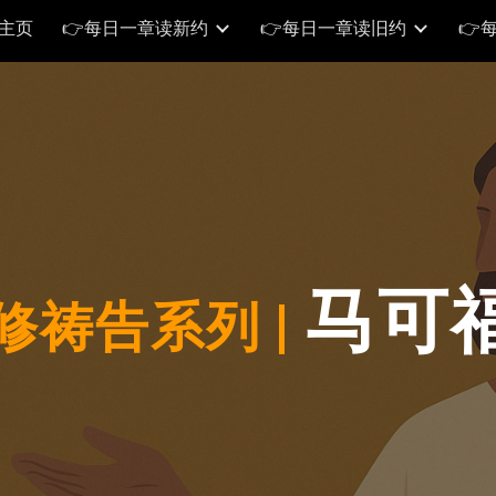
修主页
👉每日一章读新约
👉每日一章读旧约
👉
ip to main content
Skip to navigat
马可福
修祷告系列 |