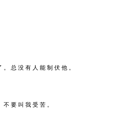
了 。 总 没 有 人 能 制 伏 他 。
， 不 要 叫 我 受 苦 。